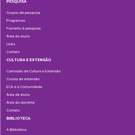
PESQUISA
Pesquisa
Grupos de pesquisa
Programas
Fomento à pesquisa
Área do aluno
Links
Contato
CULTURA E EXTENSÃO
Cultura
Comissão de Cultura e Extensão
e
Cursos de extensão
Extensão
ECA e a Comunidade
Área de aluno
Área do docente
Contato
BIBLIOTECA
Biblioteca
A Biblioteca