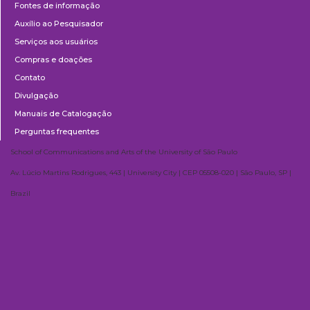
Fontes de informação
Auxílio ao Pesquisador
Serviços aos usuários
Compras e doações
Contato
Divulgação
Manuais de Catalogação
Perguntas frequentes
School of Communications and Arts of the University of São Paulo
Av. Lúcio Martins Rodrigues, 443 | University City | CEP 05508-020 | São Paulo, SP |
Brazil