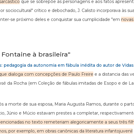
sarcástico
que se sobrepõe às personagens e aos fatos apresent
ciocultural" crítico e debochado, J. Calisto incorporava às su
 manter-se próximo deles e conquistar sua cumplicidade "em
novas 
ontaine à brasileira"
os: pedagogia da autonomia em fábula inédita do autor de Vida
 que dialoga com concepções de Paulo Freire
e a distancia das 
 José da Rocha (em Coleção de fábulas imitadas de Esopo e de La 
ós a morte de sua esposa, Maria Augusta Ramos, durante o parto
, Júnio e Múcio estavam prestes a completar, respectivamente,
mencionadas no texto remeteriam alegoricamente a seus três filh
s, por exemplo, em obras canônicas da literatura infantojuvenil