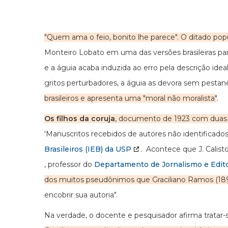
"Quem ama o feio, bonito lhe parece". O ditado po
Monteiro Lobato em uma das versões brasileiras para
e a águia acaba induzida ao erro pela descrição ide
gritos perturbadores, a águia as devora sem pestan
brasileiros e apresenta uma "moral não moralista"
.
Os filhos da coruja
, documento de 1923 com duas p
'Manuscritos recebidos de autores não identificado
Brasileiros (IEB) da USP
. Acontece que J. Calist
, professor do
Departamento de Jornalismo e Edito
dos muitos pseudônimos que Graciliano Ramos (1892
encobrir sua autoria".
Na verdade, o docente e pesquisador afirma tratar