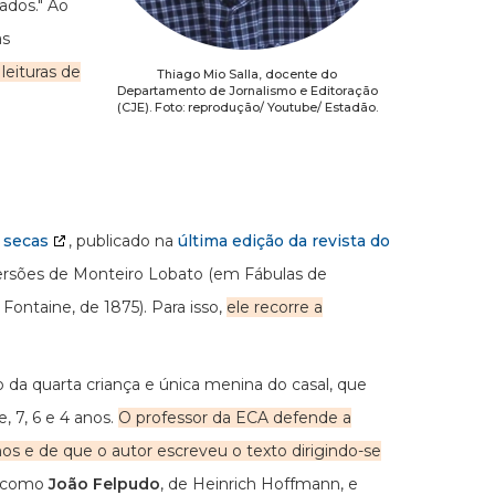
ados." Ao
as
leituras de
Thiago Mio Salla, docente do
Departamento de Jornalismo e Editoração
(CJE). Foto: reprodução/ Youtube/ Estadão.
s secas
, publicado na
última edição da revista do
versões de Monteiro Lobato (em Fábulas de
Fontaine, de 1875). Para isso,
ele recorre a
 da quarta criança e única menina do casal, que
 7, 6 e 4 anos.
O professor da ECA defende a
os e de que o autor escreveu o texto dirigindo-se
como
João Felpudo
, de Heinrich Hoffmann, e