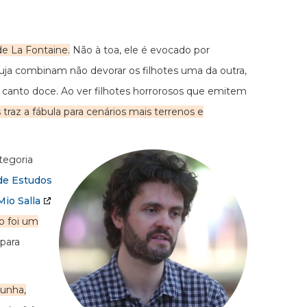
de La Fontaine.
Não à toa, ele é evocado por
oruja combinam não devorar os filhotes uma da outra,
de canto doce. Ao ver filhotes horrorosos que emitem
az a fábula para cenários mais terrenos e
tegoria
 de Estudos
io Salla
to foi um
 para
cunha,