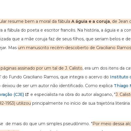
pular resume bem a moral da fábula
A águia e a coruja
, de Jean 
 a fábula do poeta e escritor francês. Na história, a águia e a c
alizada que a mãe coruja faz de seus filhos, que seriam belos e 
ejar. Mas
um manuscrito recém-descoberto de Graciliano Ramos tr
áginas assinado por um tal de J. Calisto
, era um dos itens da ca
s' do Fundo Graciliano Ramos, que integra o acervo do
Instituto
o deixou de ser um autor não identificado. Como explica
Thiago M
ração (CJE)
e especialista na obra do autor alagoano, "
J. Calis
-1953) utilizou
principalmente no início de sua trajetória literária
-se de mais do que um simples pseudônimo. "
Por meio dessa al