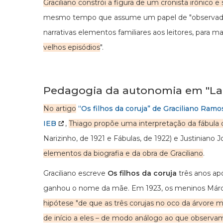
Graciliano constrói a figura de um cronista irônico e 
mesmo tempo que assume um papel de "observador so
narrativas elementos familiares aos leitores, para
velhos episódios
".
Pedagogia da autonomia em "La F
No artigo
“Os filhos da coruja” de Graciliano Ram
IEB
,
Thiago propõe uma interpretação da fábula
Narizinho, de 1921 e Fábulas, de 1922) e Justiniano
elementos da biografia e da obra de Graciliano
.
Graciliano escreve
Os filhos da coruja
três anos ap
ganhou o nome da mãe. Em 1923, os meninos Márcio
hipótese "de que
as três corujas no oco da árvore 
de início a eles – de modo análogo ao que observamo