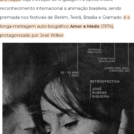
reconhecimento internacional à animação brasileira, sendo
premiada nos festivais de Berlim, Teerã, Brasília e Gramado;
e o
longa-metragem auto-biográfico
Amor e Medo
(1974),
protagonizado por José Wilker
.