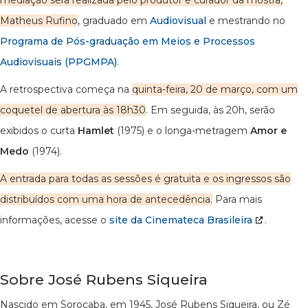
mediação será realizada pelo produtor e curador da mostra,
Matheus Rufino
, graduado em
Audiovisual
e mestrando no
Programa de Pós-graduação em Meios e Processos
Audiovisuais (PPGMPA)
.
A retrospectiva começa na
quinta-feira, 20 de março, com um
coquetel de abertura às 18h30
. Em seguida, às 20h, serão
exibidos o curta
Hamlet
(1975) e o longa-metragem
Amor e
Medo
(1974).
A entrada para todas as sessões é gratuita e os ingressos são
distribuídos com uma hora de antecedência.
Para mais
informações, acesse o
site da Cinemateca Brasileira
.
Sobre José Rubens Siqueira
Nascido em Sorocaba, em 1945, José Rubens Siqueira, ou Zé