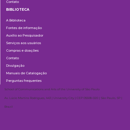
Contato
BIBLIOTECA
Biblioteca
A Biblioteca
Fontes de informação
Auxílio ao Pesquisador
Serviços aos usuários
Compras e doações
Contato
Divulgação
Manuais de Catalogação
Perguntas frequentes
School of Communications and Arts of the University of São Paulo
Av. Lúcio Martins Rodrigues, 443 | University City | CEP 05508-020 | São Paulo, SP |
Brazil