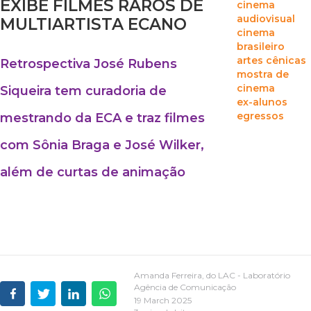
EXIBE FILMES RAROS DE
cinema
audiovisual
MULTIARTISTA ECANO
cinema
brasileiro
artes cênicas
Retrospectiva José Rubens
mostra de
cinema
Siqueira tem curadoria de
ex-alunos
egressos
mestrando da ECA e traz filmes
com Sônia Braga e José Wilker,
além de curtas de animação
Amanda Ferreira, do LAC - Laboratório
Agência de Comunicação
19 March 2025