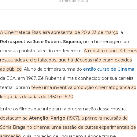
3 mins de leitura
A Cinemateca Brasileira apresenta, de 20 a 23 de março
, a
Retrospectiva José Rubens Siqueira
, uma homenagem ao
cineasta paulista falecido em fevereiro.
A mostra reúne 14 filmes
restaurados e digitalizados, que há décadas não eram exibidos
ao público
. Aluno da primeira turma do
então curso de Cinema
da ECA, em 1967, Zé Rubens é mais conhecido por sua carreira
teatral, porém
teve uma inventiva produção cinematográfica ao
longo das décadas de 1960 e 1970
.
Entre os filmes que integram a programação dessa mostra,
destacam-se
Atenção: Perigo
(1967), a primeira incursão de
Sônia Braga no cinema; uma sessão de curtas experimentais de
animação
, cuja inovação de linguagem à época trouxe