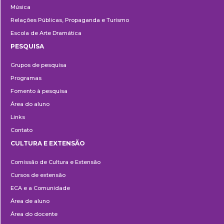
Música
Relações Públicas, Propaganda e Turismo
Escola de Arte Dramática
PESQUISA
Pesquisa
Grupos de pesquisa
Programas
Fomento à pesquisa
Área do aluno
Links
Contato
CULTURA E EXTENSÃO
Cultura
Comissão de Cultura e Extensão
e
Cursos de extensão
Extensão
ECA e a Comunidade
Área de aluno
Área do docente