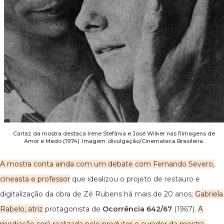
Cartaz da mostra destaca Irene Stefânia e José Wilker nas filmagens de
Amor e Medo (1974). Imagem: divulgação/Cinemateca Brasileira.
A mostra conta ainda com um debate com Fernando Severo,
cineasta e professor
que idealizou o projeto de restauro e
digitalização da obra de Zé Rubens há mais de 20 anos;
Gabriela
Rabelo, atriz
protagonista de
Ocorrência 642/67
(1967).
A