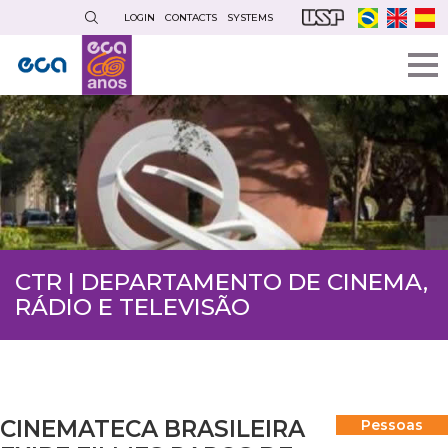
Skip
LOGIN
CONTACTS
SYSTEMS
to
main
content
CTR | DEPARTAMENTO DE CINEMA,
RÁDIO E TELEVISÃO
CINEMATECA BRASILEIRA
Pessoas