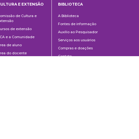
CULTURA E EXTENSÃO
BIBLIOTECA
Cultura
Biblioteca
omissão de Cultura e
A Biblioteca
e
xtensão
Fontes de informação
Extensão
ursos de extensão
Auxílio ao Pesquisador
CA e a Comunidade
Serviços aos usuários
rea de aluno
Compras e doações
rea do docente
Contato
ontato
Divulgação
Manuais de Catalogação
Perguntas frequentes