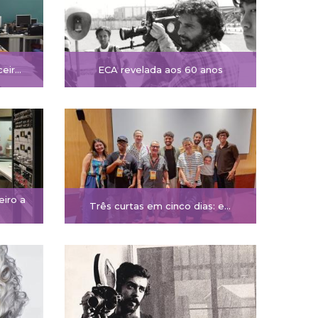
ceir…
ECA revelada aos 60 anos
eiro a
Três curtas em cinco dias: e…