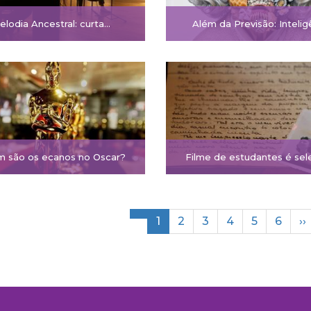
elodia Ancestral: curta…
Além da Previsão: Inteli
 são os ecanos no Oscar?
Filme de estudantes é sel
ação
Página
1
Página
2
Página
3
Página
4
Página
5
Págin
6
P
››
atual
p