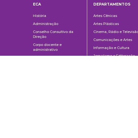
ECA
DEPARTAMENTOS
Institucional
Departame
História
Artes Cênicas
Administração
Artes Plásticas
Conselho Consultivo da
Cinema, Rádio e Televisã
Direção
Comunicações e Artes
Corpo docente e
Informação e Cultura
administrativo
Jornalismo e Editoração
Convênios e Parcerias
Música
Legislação
Relações Públicas,
Concursos
Propaganda e Turismo
Ouvidoria
Escola de Arte Dramática
Escola de Comunicações e Artes da Universidade de São Paulo
Av. Prof. Lúcio Martins Rodrigues, 443 | Cidade Universitária | CEP 0550