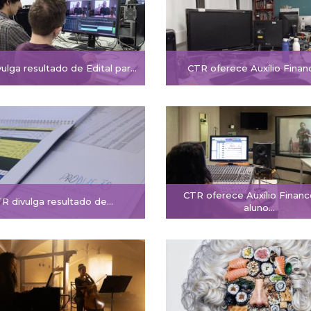
ulga resultado de Edital par…
CTR oferece Auxílio Finan
CTR oferece Auxílio Financ
R divulga resultado de…
aluno…