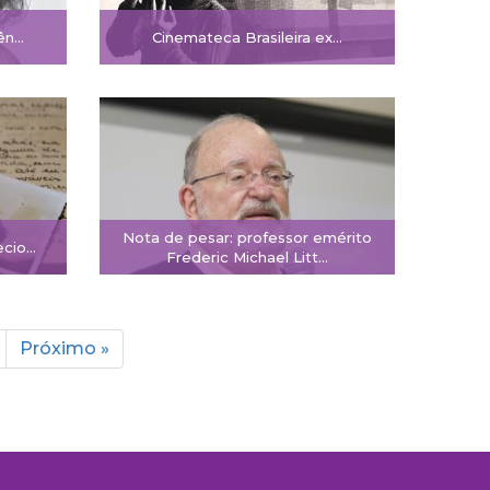
gên…
Cinemateca Brasileira ex…
Nota de pesar: professor emérito
ecio…
Frederic Michael Litt…
a
róxima
Última
Próximo »
ágina
página