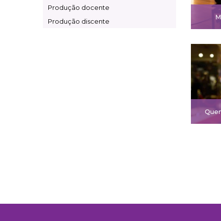
Produção docente
M
Produção discente
Quem
Pagin