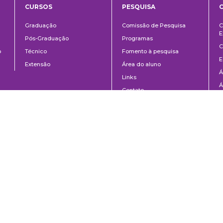
CURSOS
PESQUISA
ntos
Ensino
Pesquisa
Graduação
Comissão de Pesquisa
C
E
Pós-Graduação
Programas
C
o
Técnico
Fomento à pesquisa
E
Extensão
Área do aluno
Á
Links
Á
Contato
C
8-020 | São Paulo, SP | Brasil