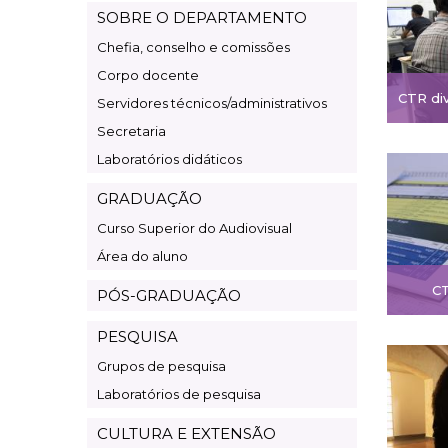
Cinema,
SOBRE O DEPARTAMENTO
Rádio
Chefia, conselho e comissões
e
Corpo docente
Televisão
CTR div
Servidores técnicos/administrativos
Secretaria
Laboratórios didáticos
GRADUAÇÃO
Curso Superior do Audiovisual
Área do aluno
CT
PÓS-GRADUAÇÃO
PESQUISA
Grupos de pesquisa
Laboratórios de pesquisa
CULTURA E EXTENSÃO