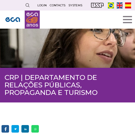
Skip
LOGIN
CONTACTS
SYSTEMS
to
main
content
CRP | DEPARTAMENTO DE
RELAÇÕES PÚBLICAS,
PROPAGANDA E TURISMO