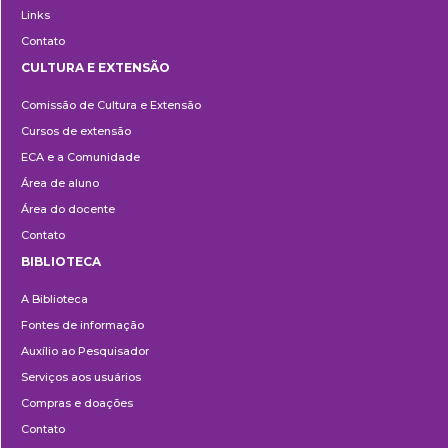
Links
Contato
CULTURA E EXTENSÃO
Cultura
Comissão de Cultura e Extensão
e
Cursos de extensão
Extensão
ECA e a Comunidade
Área de aluno
Área do docente
Contato
BIBLIOTECA
Biblioteca
A Biblioteca
Fontes de informação
Auxílio ao Pesquisador
Serviços aos usuários
Compras e doações
Contato