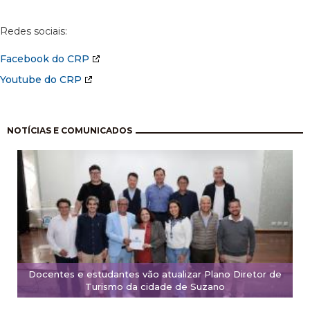
Redes sociais:
Facebook do CRP
Youtube do CRP
Pagination
NOTÍCIAS E COMUNICADOS
Docentes e estudantes vão atualizar Plano Diretor de
Turismo da cidade de Suzano