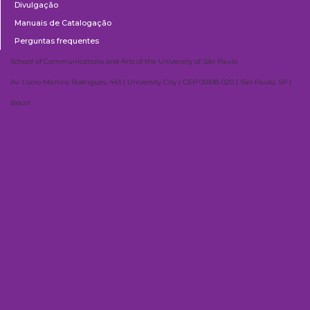
Divulgação
Manuais de Catalogação
Perguntas frequentes
School of Communications and Arts of the University of São Paulo
Av. Lúcio Martins Rodrigues, 443 | University City | CEP 05508-020 | São Paulo, SP |
Brazil