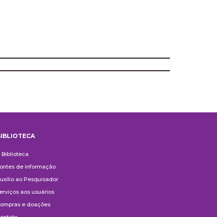
IBLIOTECA
iblioteca
 Biblioteca
ontes de informação
uxílio ao Pesquisador
erviços aos usuários
ompras e doações
ontato