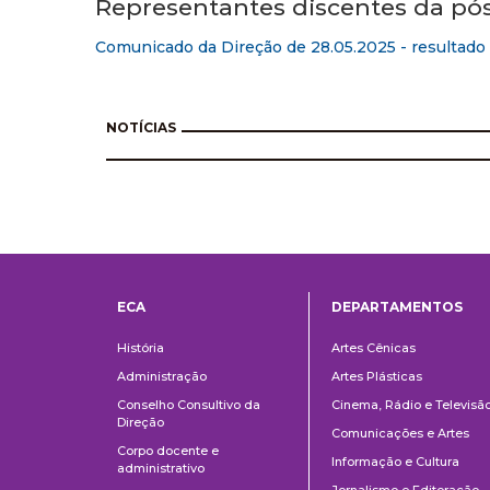
Representantes discentes da pó
Comunicado da Direção de 28.05.2025 - resultado 
NOTÍCIAS
ECA
DEPARTAMENTOS
Institucional
Departame
História
Artes Cênicas
Administração
Artes Plásticas
Conselho Consultivo da
Cinema, Rádio e Televisã
Direção
Comunicações e Artes
Corpo docente e
Informação e Cultura
administrativo
Jornalismo e Editoração