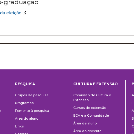
s-graduação
da eleição
PESQUISA
CULTURA E EXTENSÃO
B
ntos
Pesquisa
Cultura
B
Grupos de pesquisa
Comissão de Cultura e
A
e
Extensão
Programas
F
Extensão
Cursos de extensão
o
Fomento à pesquisa
A
ECA e a Comunidade
Área do aluno
S
Área de aluno
Links
C
Área do docente
Contato
C