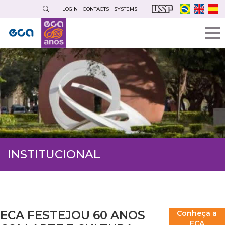
Skip
LOGIN
CONTACTS
SYSTEMS
to
main
content
INSTITUCIONAL
ECA FESTEJOU 60 ANOS
Conheça a
ECA