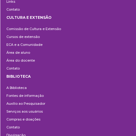
Links
Contato
CULTURA E EXTENSÃO
Cultura
Comissão de Cultura e Extensão
e
Cursos de extensão
Extensão
ECA e a Comunidade
Área de aluno
Área do docente
Contato
BIBLIOTECA
Biblioteca
A Biblioteca
Fontes de informação
Auxílio ao Pesquisador
Serviços aos usuários
Compras e doações
Contato
Divulgação