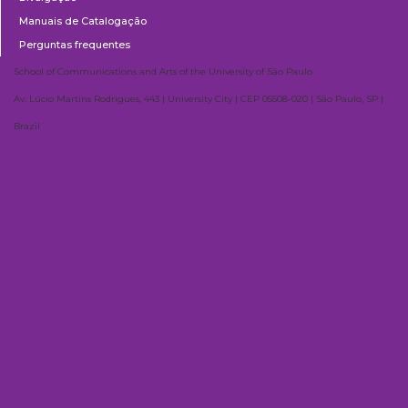
Manuais de Catalogação
Perguntas frequentes
School of Communications and Arts of the University of São Paulo
Av. Lúcio Martins Rodrigues, 443 | University City | CEP 05508-020 | São Paulo, SP |
Brazil