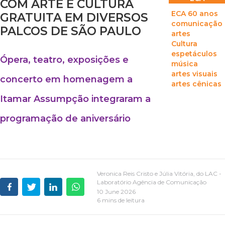
COM ARTE E CULTURA
ECA 60 anos
GRATUITA EM DIVERSOS
comunicação
PALCOS DE SÃO PAULO
artes
Cultura
espetáculos
Ópera, teatro, exposições e
música
artes visuais
concerto em homenagem a
artes cênicas
Itamar Assumpção integraram a
programação de aniversário
Veronica Reis Cristo e Júlia Vitória, do LAC -
Laboratório Agência de Comunicação
10 June 2026
6 mins de leitura