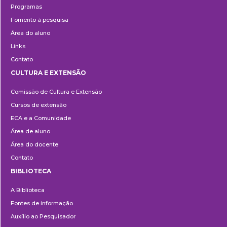
Programas
Fomento à pesquisa
Área do aluno
Links
Contato
CULTURA E EXTENSÃO
Cultura
Comissão de Cultura e Extensão
e
Cursos de extensão
Extensão
ECA e a Comunidade
Área de aluno
Área do docente
Contato
BIBLIOTECA
Biblioteca
A Biblioteca
Fontes de informação
Auxílio ao Pesquisador