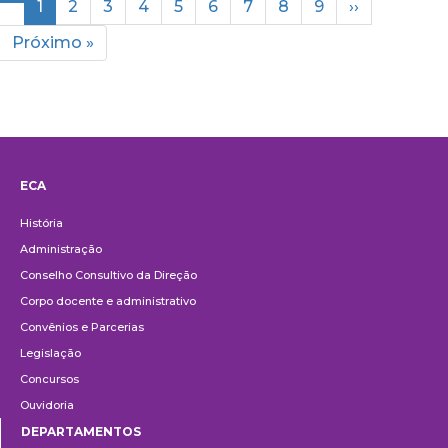
Página
1
Página
2
Página
3
Página
4
Página
5
Página
6
Página
7
Página
8
Página
9
Próxima
››
atual
página
Última
Próximo »
página
ECA
Institucional
História
Administração
Conselho Consultivo da Direção
Corpo docente e administrativo
Convênios e Parcerias
Legislação
Concursos
Ouvidoria
DEPARTAMENTOS