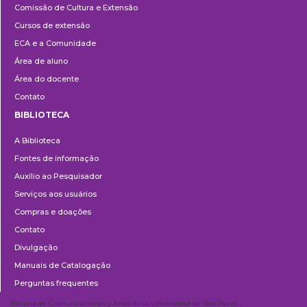
Comissão de Cultura e Extensão
e
Cursos de extensão
Extensão
ECA e a Comunidade
Área de aluno
Área do docente
Contato
BIBLIOTECA
Biblioteca
A Biblioteca
Fontes de informação
Auxílio ao Pesquisador
Serviços aos usuários
Compras e doações
Contato
Divulgação
Manuais de Catalogação
Perguntas frequentes
Escuela de Comunicaciones y Artes de la Universidad de São Paulo