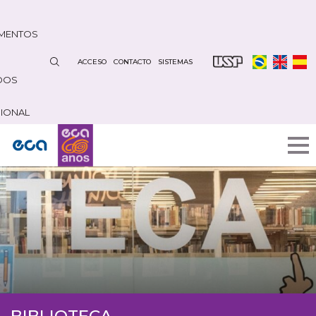
Pasar
al
MENTOS
contenido
principal
ACCESO
CONTACTO
SISTEMAS
DOS
CIONAL
BIBLIOTECA