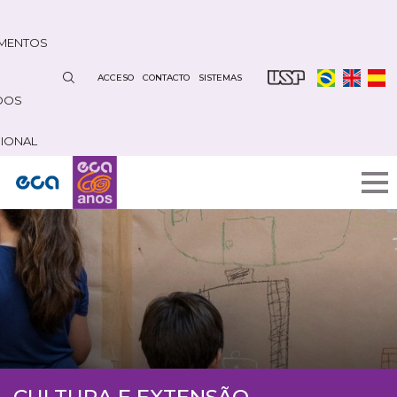
Pasar
al
MENTOS
contenido
principal
ACCESO
CONTACTO
SISTEMAS
DOS
CIONAL
CULTURA E EXTENSÃO