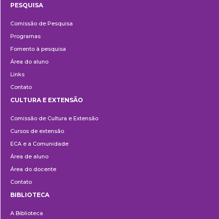
PESQUISA
Pesquisa
Comissão de Pesquisa
Programas
Fomento à pesquisa
Área do aluno
Links
Contato
CULTURA E EXTENSÃO
Cultura
Comissão de Cultura e Extensão
e
Cursos de extensão
Extensão
ECA e a Comunidade
Área de aluno
Área do docente
Contato
BIBLIOTECA
Biblioteca
A Biblioteca