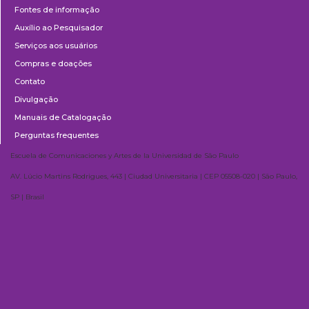
Fontes de informação
Auxílio ao Pesquisador
Serviços aos usuários
Compras e doações
Contato
Divulgação
Manuais de Catalogação
Perguntas frequentes
Escuela de Comunicaciones y Artes de la Universidad de São Paulo
AV. Lúcio Martins Rodrigues, 443 | Ciudad Universitaria | CEP 05508-020 | São Paulo,
SP | Brasil