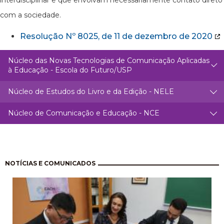
com a sociedade.
Resolução Nº 8025, de 11 de dezembro de 2020
Núcleo das Novas Tecnologias de Comunicação Aplicadas
à Educação - Escola do Futuro/USP
Núcleo de Estudos do Livro e da Edição - NELE
Núcleo de Comunicação e Educação - NCE
Paginación
NOTÍCIAS E COMUNICADOS