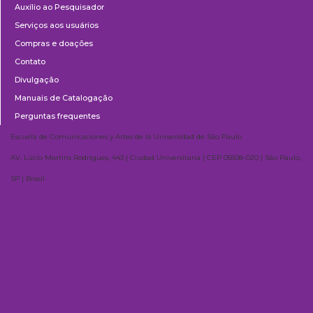
Auxílio ao Pesquisador
Serviços aos usuários
Compras e doações
Contato
Divulgação
Manuais de Catalogação
Perguntas frequentes
Escuela de Comunicaciones y Artes de la Universidad de São Paulo
AV. Lúcio Martins Rodrigues, 443 | Ciudad Universitaria | CEP 05508-020 | São Paulo,
SP | Brasil