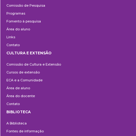
Pesquisa
Comissão de Pesquisa
Programas
Fomento à pesquisa
Área do aluno
Links
Contato
CULTURA E EXTENSÃO
Cultura
Comissão de Cultura e Extensão
e
Cursos de extensão
Extensão
ECA e a Comunidade
Área de aluno
Área do docente
Contato
BIBLIOTECA
Biblioteca
A Biblioteca
Fontes de informação