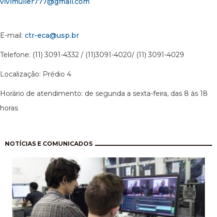
vivimuller777@gmail.com
E-mail:
ctr-eca@usp.br
Telefone: (11) 3091-4332 / (11)3091-4020/ (11) 3091-4029
Localização: Prédio 4
Horário de atendimento: de segunda a sexta-feira, das 8 às 18
horas
Paginación
NOTÍCIAS E COMUNICADOS