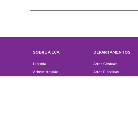
SOBRE A ECA
DEPARTAMENTOS
Institucional
Departame
História
Artes Cênicas
Administração
Artes Plásticas
Conselho Consultivo da
Cinema, Rádio e Televisã
Direção
Comunicações e Artes
Corpo docente e
Informação e Cultura
administrativo
Jornalismo e Editoração
Convênios e Parcerias
Música
Legislação
Relações Públicas,
Concursos
Propaganda e Turismo
Ouvidoria
Escola de Arte Dramática