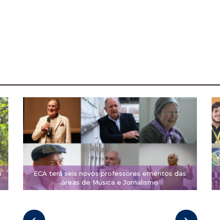
m
ECA terá seis novos professores eméritos das
áreas de Música e Jornalismo