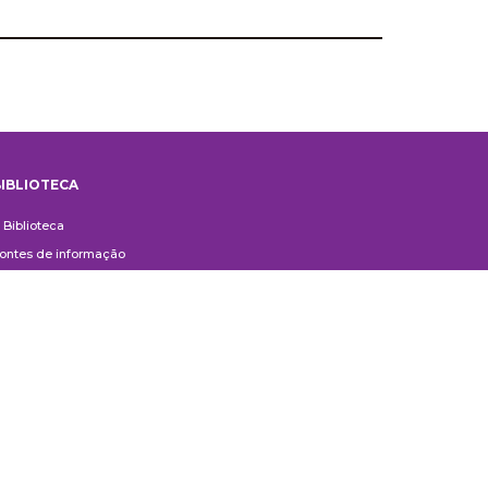
IBLIOTECA
iblioteca
 Biblioteca
ontes de informação
uxílio ao Pesquisador
erviços aos usuários
ompras e doações
ontato
ivulgação
anuais de Catalogação
erguntas frequentes