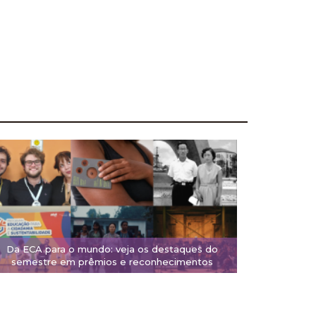
Da ECA para o mundo: veja os destaques do
semestre em prêmios e reconhecimentos