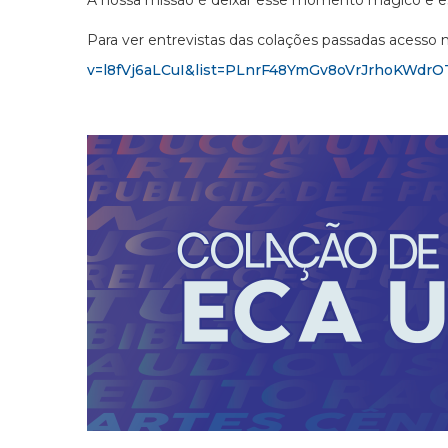
A nossa missão é deixar esse momento mágico e es
Para ver entrevistas das colações passadas acesso
v=l8fVj6aLCuI&list=PLnrF48YmGv8oVrJrhoKWdrO