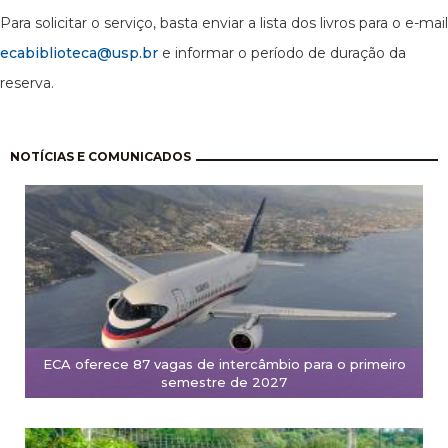
Para solicitar o serviço, basta enviar a lista dos livros para o e-mail
ecabiblioteca@usp.br
e informar o período de duração da
reserva.
Paginación
NOTÍCIAS E COMUNICADOS
ECA oferece 87 vagas de intercâmbio para o primeiro
semestre de 2027