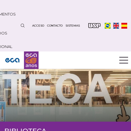
Pasar
al
MENTOS
contenido
principal
ACCESO
CONTACTO
SISTEMAS
DOS
CIONAL
BIBLIOTECA