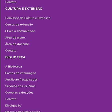
Contato
CULTURA E EXTENSÃO
Cultura
Comissão de Cultura e Extensão
e
Cursos de extensão
Extensão
ECA e a Comunidade
Área de aluno
Área do docente
Contato
BIBLIOTECA
Biblioteca
A Biblioteca
Fontes de informação
Auxílio ao Pesquisador
Serviços aos usuários
Compras e doações
Contato
Divulgação