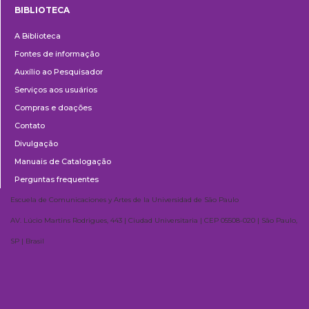
BIBLIOTECA
Biblioteca
A Biblioteca
Fontes de informação
Auxílio ao Pesquisador
Serviços aos usuários
Compras e doações
Contato
Divulgação
Manuais de Catalogação
Perguntas frequentes
Escuela de Comunicaciones y Artes de la Universidad de São Paulo
AV. Lúcio Martins Rodrigues, 443 | Ciudad Universitaria | CEP 05508-020 | São Paulo,
SP | Brasil