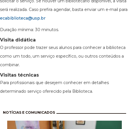
solicitar o serviço. Se houver um bibliotecário disponível, a visita
será realizada. Caso prefira agendar, basta enviar um e-mail para
ecabiblioteca@usp.br
Duração mínima: 30 minutos.
Visita didática
O professor pode trazer seus alunos para conhecer a biblioteca
como um todo, um serviço específico, ou outros conteúdos a
combinar.
Visitas técnicas
Para profissionais que desejem conhecer em detalhes
determinado serviço oferecido pela Biblioteca.
Paginación
NOTÍCIAS E COMUNICADOS