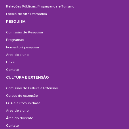
Relações Públicas, Propaganda e Turismo
Escola de Arte Dramática
PESQUISA
Pesquisa
Comissão de Pesquisa
Programas
Fomento à pesquisa
Área do aluno
Links
Contato
CULTURA E EXTENSÃO
Cultura
Comissão de Cultura e Extensão
e
Cursos de extensão
Extensão
ECA e a Comunidade
Área de aluno
Área do docente
Contato