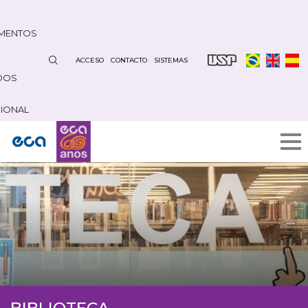
Pasar
al
MENTOS
contenido
principal
ACCESO
CONTACTO
SISTEMAS
DOS
CIONAL
BIBLIOTECA