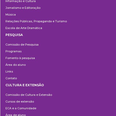
Informação e Cultura
Jornalismo e Editoração
Música
Relações Públicas, Propaganda e Turismo
Escola de Arte Dramática
PESQUISA
Pesquisa
Comissão de Pesquisa
Programas
Fomento à pesquisa
Área do aluno
Links
Contato
CULTURA E EXTENSÃO
Cultura
Comissão de Cultura e Extensão
e
Cursos de extensão
Extensão
ECA e a Comunidade
Área de aluno