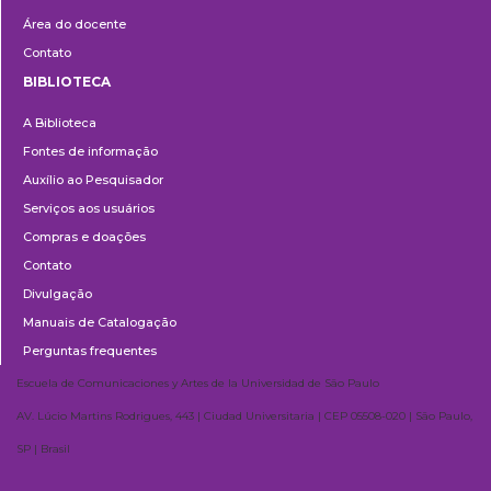
Área do docente
Contato
BIBLIOTECA
Biblioteca
A Biblioteca
Fontes de informação
Auxílio ao Pesquisador
Serviços aos usuários
Compras e doações
Contato
Divulgação
Manuais de Catalogação
Perguntas frequentes
Escuela de Comunicaciones y Artes de la Universidad de São Paulo
AV. Lúcio Martins Rodrigues, 443 | Ciudad Universitaria | CEP 05508-020 | São Paulo,
SP | Brasil