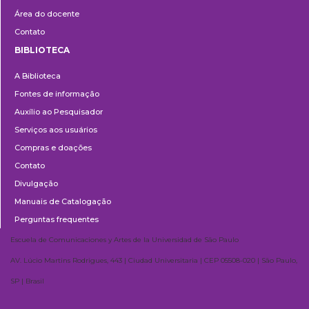
Área do docente
Contato
BIBLIOTECA
Biblioteca
A Biblioteca
Fontes de informação
Auxílio ao Pesquisador
Serviços aos usuários
Compras e doações
Contato
Divulgação
Manuais de Catalogação
Perguntas frequentes
Escuela de Comunicaciones y Artes de la Universidad de São Paulo
AV. Lúcio Martins Rodrigues, 443 | Ciudad Universitaria | CEP 05508-020 | São Paulo,
SP | Brasil