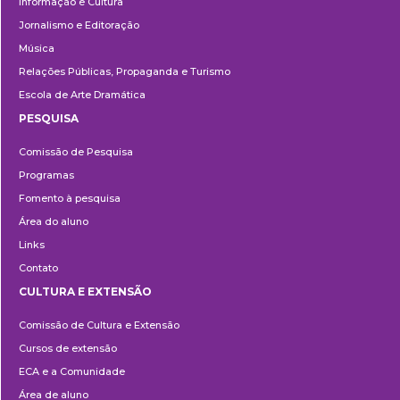
Informação e Cultura
Jornalismo e Editoração
Música
Relações Públicas, Propaganda e Turismo
Escola de Arte Dramática
PESQUISA
Pesquisa
Comissão de Pesquisa
Programas
Fomento à pesquisa
Área do aluno
Links
Contato
CULTURA E EXTENSÃO
Cultura
Comissão de Cultura e Extensão
e
Cursos de extensão
Extensão
ECA e a Comunidade
Área de aluno