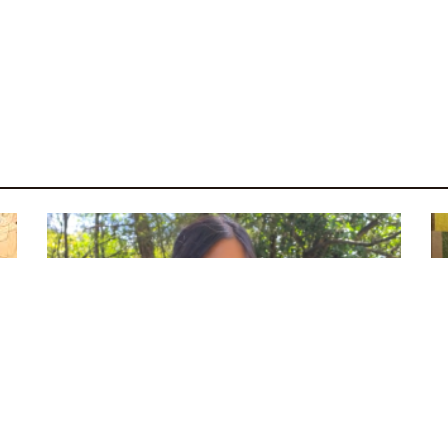
l
IA para interesse público: confira entrevista com
a jornalista Karen Hao