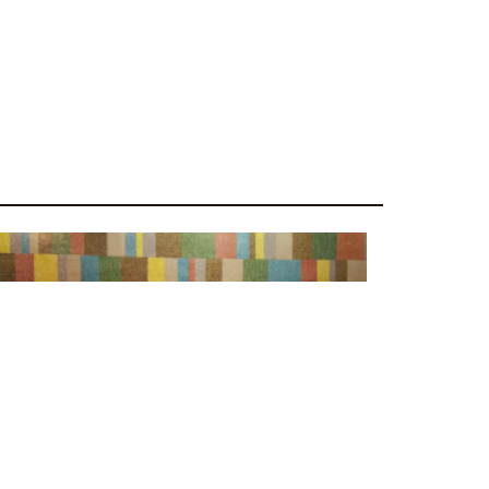
ECA e Ministério do Meio Ambiente impulsionam
educação ambiental climática nas escolas