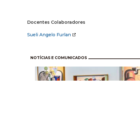
Docentes Colaboradores
Sueli Angelo Furlan
Paginación
NOTÍCIAS E COMUNICADOS
Curso sobre História da Crítica de Arte no Brasi
recebe inscrições