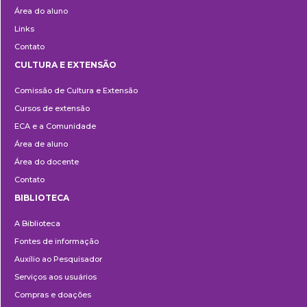
Área do aluno
Links
Contato
CULTURA E EXTENSÃO
Cultura
Comissão de Cultura e Extensão
e
Cursos de extensão
Extensão
ECA e a Comunidade
Área de aluno
Área do docente
Contato
BIBLIOTECA
Biblioteca
A Biblioteca
Fontes de informação
Auxílio ao Pesquisador
Serviços aos usuários
Compras e doações