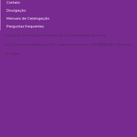
Contato
Divulgação
Manuais de Catalogação
Perguntas frequentes
Escuela de Comunicaciones y Artes de la Universidad de São Paulo
AV. Lúcio Martins Rodrigues, 443 | Ciudad Universitaria | CEP 05508-020 | São Paulo,
SP | Brasil