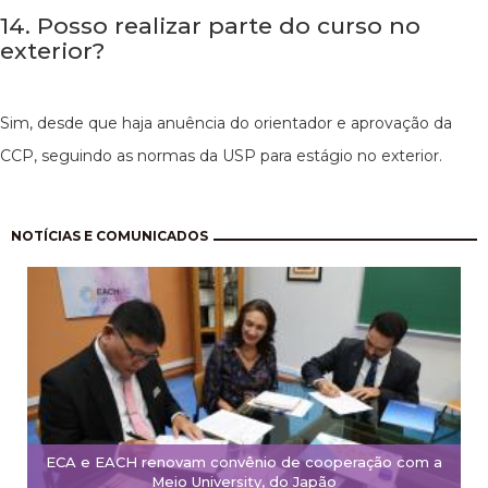
14. Posso realizar parte do curso no
exterior?
Sim, desde que haja anuência do orientador e aprovação da
CCP, seguindo as normas da USP para estágio no exterior.
Paginación
NOTÍCIAS E COMUNICADOS
ECA e EACH renovam convênio de cooperação com a
Meio University, do Japão