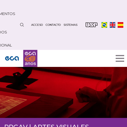
Pasar
al
MENTOS
contenido
principal
ACCESO
CONTACTO
SISTEMAS
DOS
CIONAL
PPGAV | ARTES VISUALES