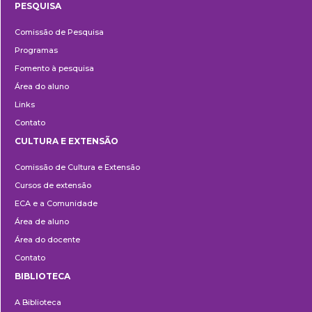
PESQUISA
Pesquisa
Comissão de Pesquisa
Programas
Fomento à pesquisa
Área do aluno
Links
Contato
CULTURA E EXTENSÃO
Cultura
Comissão de Cultura e Extensão
e
Cursos de extensão
Extensão
ECA e a Comunidade
Área de aluno
Área do docente
Contato
BIBLIOTECA
Biblioteca
A Biblioteca