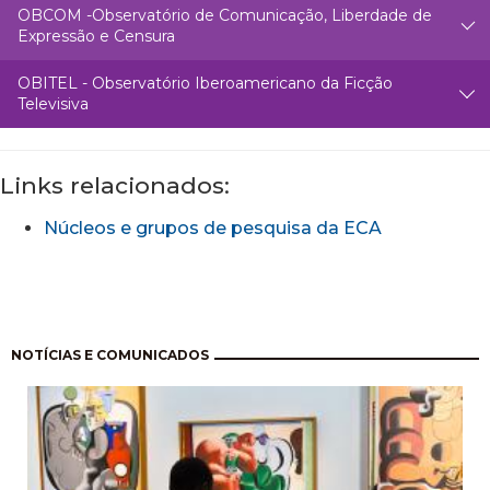
OBCOM -Observatório de Comunicação, Liberdade de
Expressão e Censura
OBITEL - Observatório Iberoamericano da Ficção
Televisiva
Links relacionados:
Núcleos e grupos de pesquisa da ECA
Paginación
NOTÍCIAS E COMUNICADOS