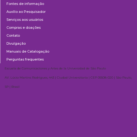
Fontes de informação
Auxílio ao Pesquisador
Serviços aos usuários
Compras e doações
Contato
Divulgação
Manuais de Catalogação
Perguntas frequentes
Escuela de Comunicaciones y Artes de la Universidad de São Paulo
AV. Lúcio Martins Rodrigues, 443 | Ciudad Universitaria | CEP 05508-020 | São Paulo,
SP | Brasil