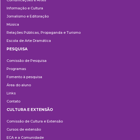
Comunicações e Artes
Informação e Cultura
Jornalismo e Editoração
Música
Relações Públicas, Propaganda e Turismo
Escola de Arte Dramática
PESQUISA
Pesquisa
Comissão de Pesquisa
Programas
Fomento à pesquisa
Área do aluno
Links
Contato
CULTURA E EXTENSÃO
Cultura
Comissão de Cultura e Extensão
e
Cursos de extensão
Extensão
ECA e a Comunidade