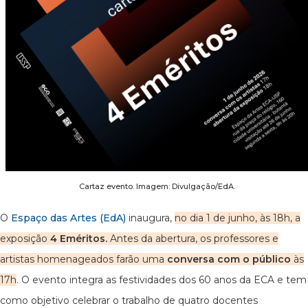
Cartaz evento. Imagem: Divulgação/EdA.
O
Espaço das Artes (EdA)
inaugura,
no dia 1 de junho, às 18h, a
exposição
4 Eméritos.
Antes da abertura, os professores e
artistas homenageados farão uma
conversa com o público
às
17h
. O evento integra as festividades dos 60 anos da ECA e tem
como objetivo celebrar o trabalho de quatro docentes