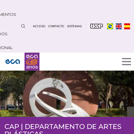
Pasar
al
MENTOS
contenido
principal
ACCESO
CONTACTO
SISTEMAS
DOS
CIONAL
CAP | DEPARTAMENTO DE ARTES
PLÁSTICAS