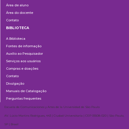
Área de aluno
Área do docente
Contato
BIBLIOTECA
Biblioteca
A Biblioteca
Fontes de informação
Auxílio ao Pesquisador
Serviços aos usuários
Compras e doações
Contato
Divulgação
Manuais de Catalogação
Perguntas frequentes
Escuela de Comunicaciones y Artes de la Universidad de São Paulo
AV. Lúcio Martins Rodrigues, 443 | Ciudad Universitaria | CEP 05508-020 | São Paulo,
SP | Brasil