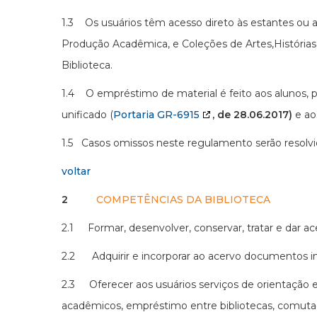
1.3 Os usuários têm acesso direto às estantes ou ar
Produção Acadêmica, e Coleções de Artes,Histórias 
Biblioteca.
1.4 O empréstimo de material é feito aos alunos, p
unificado (
Portaria GR-6915
, de 28.06.2017)
e ao
1.5 Casos omissos neste regulamento serão resolvid
voltar
2
COMPETÊNCIAS DA BIBLIOTECA
2.1 Formar, desenvolver, conservar, tratar e dar a
2.2 Adquirir e incorporar ao acervo documentos ind
2.3 Oferecer aos usuários serviços de orientação e
acadêmicos, empréstimo entre bibliotecas, comutaçã