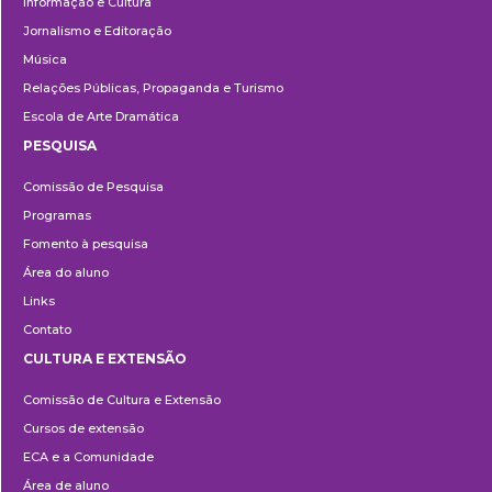
Informação e Cultura
Jornalismo e Editoração
Música
Relações Públicas, Propaganda e Turismo
Escola de Arte Dramática
PESQUISA
Pesquisa
Comissão de Pesquisa
Programas
Fomento à pesquisa
Área do aluno
Links
Contato
CULTURA E EXTENSÃO
Cultura
Comissão de Cultura e Extensão
e
Cursos de extensão
Extensão
ECA e a Comunidade
Área de aluno