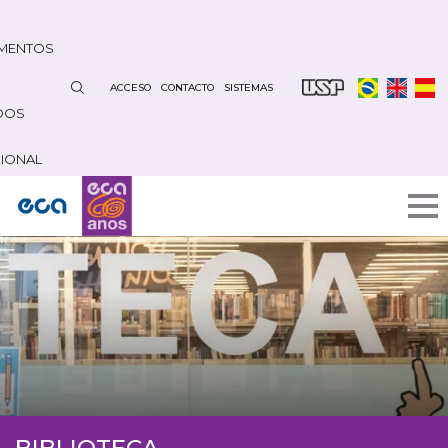
Pasar
al
MENTOS
contenido
principal
ACCESO
CONTACTO
SISTEMAS
DOS
CIONAL
BIBLIOTECA