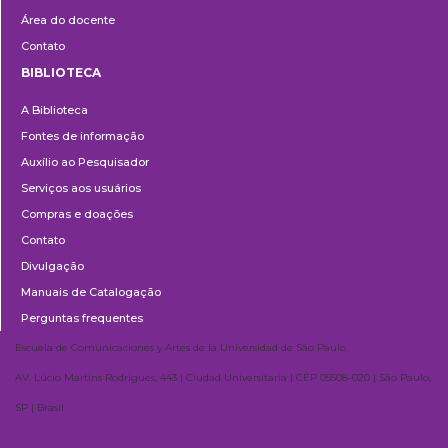
Área do docente
Contato
BIBLIOTECA
Biblioteca
A Biblioteca
Fontes de informação
Auxílio ao Pesquisador
Serviços aos usuários
Compras e doações
Contato
Divulgação
Manuais de Catalogação
Perguntas frequentes
Escuela de Comunicaciones y Artes de la Universidad de São Paulo
AV. Lúcio Martins Rodrigues, 443 | Ciudad Universitaria | CEP 05508-020 | São Paulo,
SP | Brasil