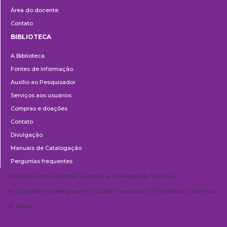
Área do docente
Contato
BIBLIOTECA
Biblioteca
A Biblioteca
Fontes de informação
Auxílio ao Pesquisador
Serviços aos usuários
Compras e doações
Contato
Divulgação
Manuais de Catalogação
Perguntas frequentes
Escuela de Comunicaciones y Artes de la Universidad de São Paulo
AV. Lúcio Martins Rodrigues, 443 | Ciudad Universitaria | CEP 05508-020 | São Paulo,
SP | Brasil