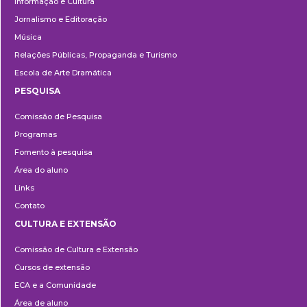
Informação e Cultura
Jornalismo e Editoração
Música
Relações Públicas, Propaganda e Turismo
Escola de Arte Dramática
PESQUISA
Pesquisa
Comissão de Pesquisa
Programas
Fomento à pesquisa
Área do aluno
Links
Contato
CULTURA E EXTENSÃO
Cultura
Comissão de Cultura e Extensão
e
Cursos de extensão
Extensão
ECA e a Comunidade
Área de aluno