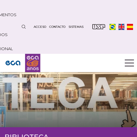
Pasar
al
MENTOS
contenido
principal
ACCESO
CONTACTO
SISTEMAS
DOS
CIONAL
BIBLIOTECA