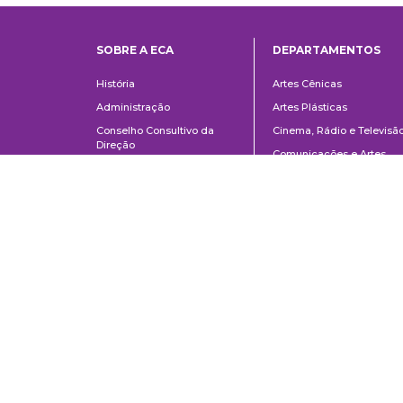
SOBRE A ECA
DEPARTAMENTOS
Institucional
Departame
História
Artes Cênicas
Administração
Artes Plásticas
Conselho Consultivo da
Cinema, Rádio e Televisã
Direção
Comunicações e Artes
Corpo docente e
Informação e Cultura
administrativo
Jornalismo e Editoração
Convênios e Parcerias
Música
Legislação
Relações Públicas,
Concursos
Propaganda e Turismo
Ouvidoria
Escola de Arte Dramática
Escuela de Comunicaciones y Artes de la Universidad de São Paulo
AV. Lúcio Martins Rodrigues, 443 | Ciudad Universitaria | CEP 05508-02