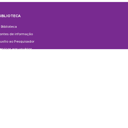
IBLIOTECA
iblioteca
 Biblioteca
ontes de informação
uxílio ao Pesquisador
erviços aos usuários
ompras e doações
ontato
ivulgação
anuais de Catalogação
erguntas frequentes