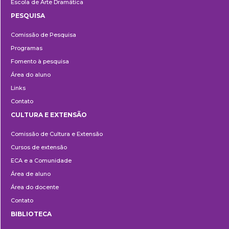
Escola de Arte Dramática
PESQUISA
Pesquisa
Comissão de Pesquisa
Programas
Fomento à pesquisa
Área do aluno
Links
Contato
CULTURA E EXTENSÃO
Cultura
Comissão de Cultura e Extensão
e
Cursos de extensão
Extensão
ECA e a Comunidade
Área de aluno
Área do docente
Contato
BIBLIOTECA
Biblioteca