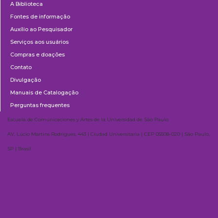
A Biblioteca
Fontes de informação
Auxílio ao Pesquisador
Serviços aos usuários
Compras e doações
Contato
Divulgação
Manuais de Catalogação
Perguntas frequentes
Escuela de Comunicaciones y Artes de la Universidad de São Paulo
AV. Lúcio Martins Rodrigues, 443 | Ciudad Universitaria | CEP 05508-020 | São Paulo,
SP | Brasil