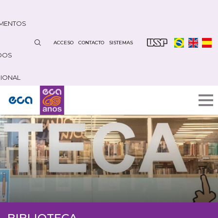
Pasar
al
MENTOS
contenido
principal
ACCESO
CONTACTO
SISTEMAS
DOS
CIONAL
BIBLIOTECA