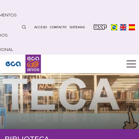
Pasar
al
MENTOS
contenido
principal
ACCESO
CONTACTO
SISTEMAS
DOS
CIONAL
BIBLIOTECA