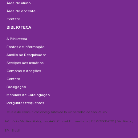
Área de aluno
Área do docente
Contato
BIBLIOTECA
Biblioteca
A Biblioteca
Fontes de informação
Auxílio ao Pesquisador
Serviços aos usuários
Compras e doações
Contato
Divulgação
Manuais de Catalogação
Perguntas frequentes
Escuela de Comunicaciones y Artes de la Universidad de São Paulo
AV. Lúcio Martins Rodrigues, 443 | Ciudad Universitaria | CEP 05508-020 | São Paulo,
SP | Brasil