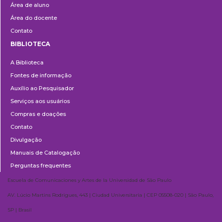
Área de aluno
Área do docente
Contato
BIBLIOTECA
Biblioteca
A Biblioteca
Fontes de informação
Auxílio ao Pesquisador
Serviços aos usuários
Compras e doações
Contato
Divulgação
Manuais de Catalogação
Perguntas frequentes
Escuela de Comunicaciones y Artes de la Universidad de São Paulo
AV. Lúcio Martins Rodrigues, 443 | Ciudad Universitaria | CEP 05508-020 | São Paulo,
SP | Brasil