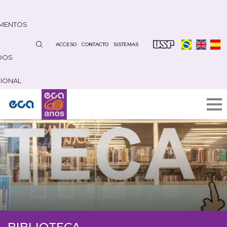
Pasar
al
MENTOS
contenido
principal
ACCESO
CONTACTO
SISTEMAS
DOS
CIONAL
BIBLIOTECA