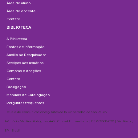
Área de aluno
Área do docente
Contato
BIBLIOTECA
Biblioteca
A Biblioteca
Fontes de informação
Auxílio ao Pesquisador
Serviços aos usuários
Compras e doações
Contato
Divulgação
Manuais de Catalogação
Perguntas frequentes
Escuela de Comunicaciones y Artes de la Universidad de São Paulo
AV. Lúcio Martins Rodrigues, 443 | Ciudad Universitaria | CEP 05508-020 | São Paulo,
SP | Brasil