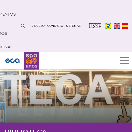
Pasar
al
MENTOS
contenido
principal
ACCESO
CONTACTO
SISTEMAS
DOS
CIONAL
BIBLIOTECA