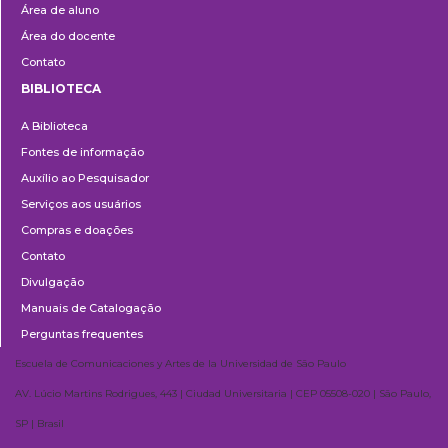
Área de aluno
Área do docente
Contato
BIBLIOTECA
Biblioteca
A Biblioteca
Fontes de informação
Auxílio ao Pesquisador
Serviços aos usuários
Compras e doações
Contato
Divulgação
Manuais de Catalogação
Perguntas frequentes
Escuela de Comunicaciones y Artes de la Universidad de São Paulo
AV. Lúcio Martins Rodrigues, 443 | Ciudad Universitaria | CEP 05508-020 | São Paulo,
SP | Brasil