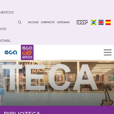
Pasar
al
MENTOS
contenido
principal
ACCESO
CONTACTO
SISTEMAS
DOS
CIONAL
BIBLIOTECA