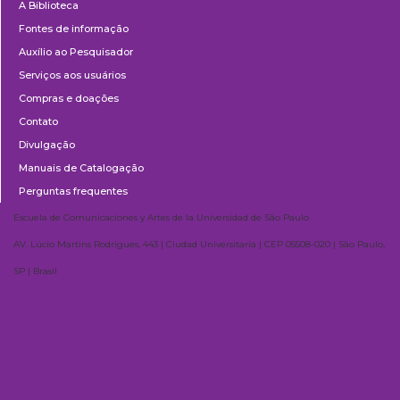
A Biblioteca
Fontes de informação
Auxílio ao Pesquisador
Serviços aos usuários
Compras e doações
Contato
Divulgação
Manuais de Catalogação
Perguntas frequentes
Escuela de Comunicaciones y Artes de la Universidad de São Paulo
AV. Lúcio Martins Rodrigues, 443 | Ciudad Universitaria | CEP 05508-020 | São Paulo,
SP | Brasil