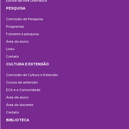
Escola de Arte Dramática
PESQUISA
Pesquisa
Comissão de Pesquisa
Programas
Fomento à pesquisa
Área do aluno
Links
Contato
CULTURA E EXTENSÃO
Cultura
Comissão de Cultura e Extensão
e
Cursos de extensão
Extensão
ECA e a Comunidade
Área de aluno
Área do docente
Contato
BIBLIOTECA
Biblioteca