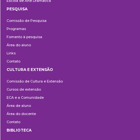
Escola de Arte Dramática
PESQUISA
Pesquisa
Comissão de Pesquisa
Programas
Fomento à pesquisa
Área do aluno
Links
Contato
CULTURA E EXTENSÃO
Cultura
Comissão de Cultura e Extensão
e
Cursos de extensão
Extensão
ECA e a Comunidade
Área de aluno
Área do docente
Contato
BIBLIOTECA
Biblioteca