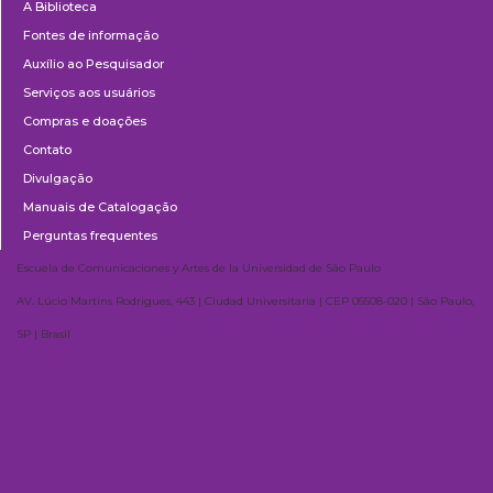
A Biblioteca
Fontes de informação
Auxílio ao Pesquisador
Serviços aos usuários
Compras e doações
Contato
Divulgação
Manuais de Catalogação
Perguntas frequentes
Escuela de Comunicaciones y Artes de la Universidad de São Paulo
AV. Lúcio Martins Rodrigues, 443 | Ciudad Universitaria | CEP 05508-020 | São Paulo,
SP | Brasil