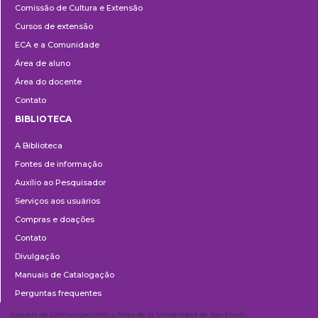
Comissão de Cultura e Extensão
e
Cursos de extensão
Extensão
ECA e a Comunidade
Área de aluno
Área do docente
Contato
BIBLIOTECA
Biblioteca
A Biblioteca
Fontes de informação
Auxílio ao Pesquisador
Serviços aos usuários
Compras e doações
Contato
Divulgação
Manuais de Catalogação
Perguntas frequentes
Escuela de Comunicaciones y Artes de la Universidad de São Paulo