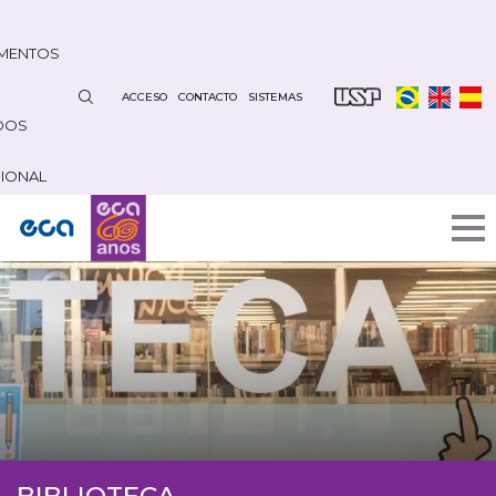
Pasar
al
MENTOS
contenido
principal
ACCESO
CONTACTO
SISTEMAS
DOS
CIONAL
BIBLIOTECA