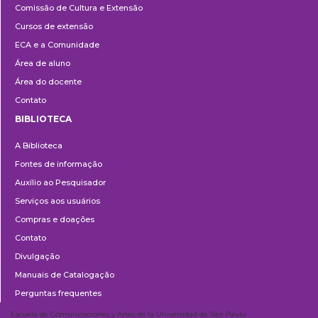
Comissão de Cultura e Extensão
e
Cursos de extensão
Extensão
ECA e a Comunidade
Área de aluno
Área do docente
Contato
BIBLIOTECA
Biblioteca
A Biblioteca
Fontes de informação
Auxílio ao Pesquisador
Serviços aos usuários
Compras e doações
Contato
Divulgação
Manuais de Catalogação
Perguntas frequentes
Escuela de Comunicaciones y Artes de la Universidad de São Paulo