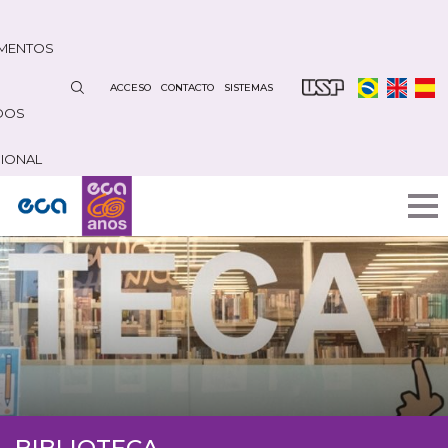
Pasar
al
MENTOS
contenido
principal
ACCESO
CONTACTO
SISTEMAS
DOS
CIONAL
BIBLIOTECA