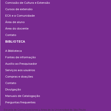
Comissão de Cultura e Extensão
e
Cursos de extensão
Extensão
ECA e a Comunidade
Área de aluno
Área do docente
Contato
BIBLIOTECA
Biblioteca
A Biblioteca
Fontes de informação
Auxílio ao Pesquisador
Serviços aos usuários
Compras e doações
Contato
Divulgação
Manuais de Catalogação
Perguntas frequentes
Escuela de Comunicaciones y Artes de la Universidad de São Paulo