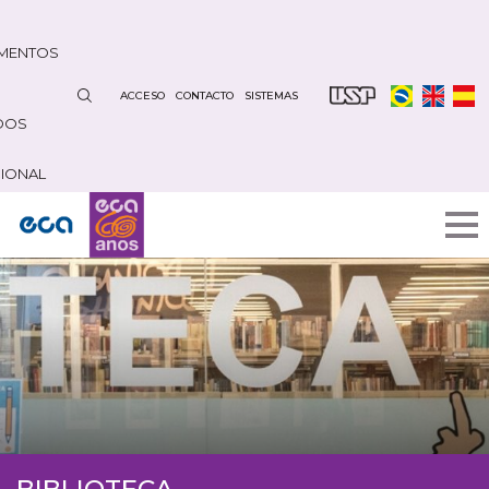
Pasar
al
MENTOS
contenido
principal
ACCESO
CONTACTO
SISTEMAS
DOS
CIONAL
BIBLIOTECA