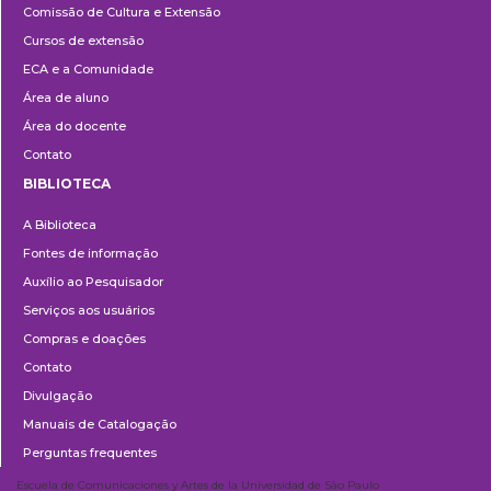
Comissão de Cultura e Extensão
e
Cursos de extensão
Extensão
ECA e a Comunidade
Área de aluno
Área do docente
Contato
BIBLIOTECA
Biblioteca
A Biblioteca
Fontes de informação
Auxílio ao Pesquisador
Serviços aos usuários
Compras e doações
Contato
Divulgação
Manuais de Catalogação
Perguntas frequentes
Escuela de Comunicaciones y Artes de la Universidad de São Paulo