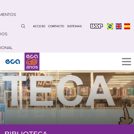
Pasar
al
MENTOS
contenido
principal
ACCESO
CONTACTO
SISTEMAS
DOS
CIONAL
BIBLIOTECA