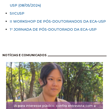
USP (08/05/2024)
SIICUSP
II WORKSHOP DE PÓS-DOUTORANDOS DA ECA-USP
1ª JORNADA DE PÓS-DOUTORADO DA ECA-USP
Paginación
NOTÍCIAS E COMUNICADOS
IA para interesse público: confira entrevista com a