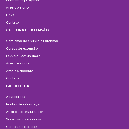
Fomento à pesquisa
Área do aluno
Links
Contato
CULTURA E EXTENSÃO
Cultura
Comissão de Cultura e Extensão
e
Cursos de extensão
Extensão
ECA e a Comunidade
Área de aluno
Área do docente
Contato
BIBLIOTECA
Biblioteca
A Biblioteca
Fontes de informação
Auxílio ao Pesquisador
Serviços aos usuários
Compras e doações