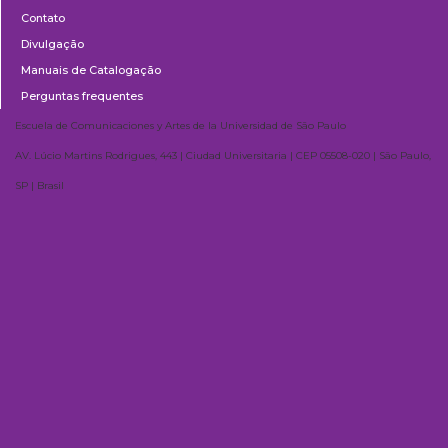
Contato
Divulgação
Manuais de Catalogação
Perguntas frequentes
Escuela de Comunicaciones y Artes de la Universidad de São Paulo
AV. Lúcio Martins Rodrigues, 443 | Ciudad Universitaria | CEP 05508-020 | São Paulo,
SP | Brasil