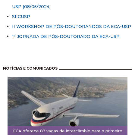
USP (08/05/2024)
SIICUSP
II WORKSHOP DE PÓS-DOUTORANDOS DA ECA-USP
1ª JORNADA DE PÓS-DOUTORADO DA ECA-USP
Paginación
NOTÍCIAS E COMUNICADOS
ECA oferece 87 vagas de intercâmbio para o primeiro