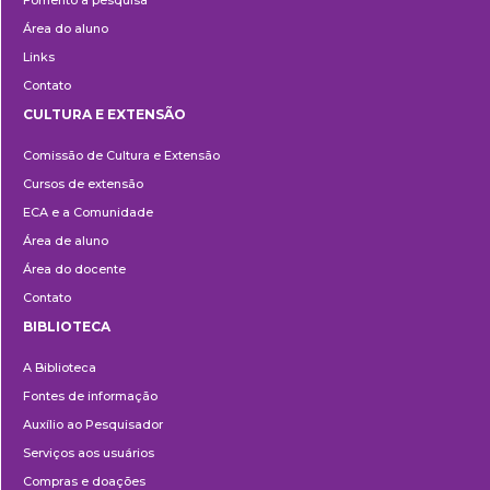
Fomento à pesquisa
Área do aluno
Links
Contato
CULTURA E EXTENSÃO
Cultura
Comissão de Cultura e Extensão
e
Cursos de extensão
Extensão
ECA e a Comunidade
Área de aluno
Área do docente
Contato
BIBLIOTECA
Biblioteca
A Biblioteca
Fontes de informação
Auxílio ao Pesquisador
Serviços aos usuários
Compras e doações