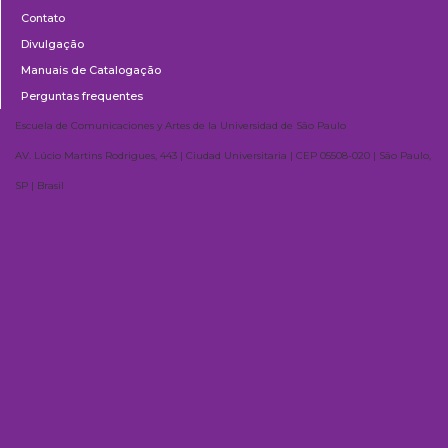
Contato
Divulgação
Manuais de Catalogação
Perguntas frequentes
Escuela de Comunicaciones y Artes de la Universidad de São Paulo
AV. Lúcio Martins Rodrigues, 443 | Ciudad Universitaria | CEP 05508-020 | São Paulo,
SP | Brasil