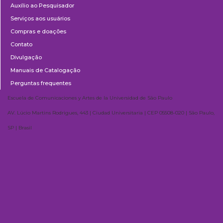
Auxílio ao Pesquisador
Serviços aos usuários
Compras e doações
Contato
Divulgação
Manuais de Catalogação
Perguntas frequentes
Escuela de Comunicaciones y Artes de la Universidad de São Paulo
AV. Lúcio Martins Rodrigues, 443 | Ciudad Universitaria | CEP 05508-020 | São Paulo,
SP | Brasil