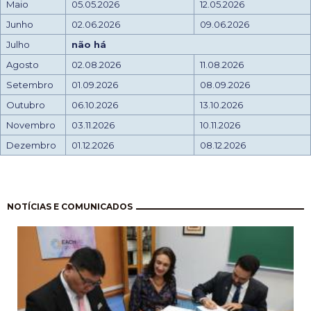
Maio
05.05.2026
12.05.2026
Junho
02.06.2026
09.06.2026
Julho
não há
Agosto
02.08.2026
11.08.2026
Setembro
01.09.2026
08.09.2026
Outubro
06.10.2026
13.10.2026
Novembro
03.11.2026
10.11.2026
Dezembro
01.12.2026
08.12.2026
Paginación
NOTÍCIAS E COMUNICADOS