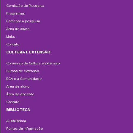
Pesquisa
Comissão de Pesquisa
Programas
Fomento à pesquisa
Área do aluno
Links
Contato
CULTURA E EXTENSÃO
Cultura
Comissão de Cultura e Extensão
e
Cursos de extensão
Extensão
ECA e a Comunidade
Área de aluno
Área do docente
Contato
BIBLIOTECA
Biblioteca
A Biblioteca
Fontes de informação