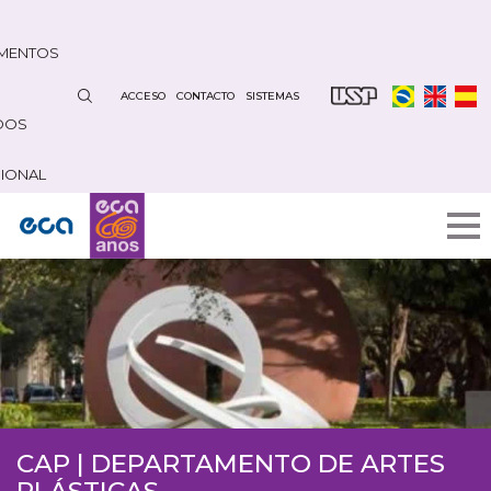
Pasar
al
MENTOS
contenido
principal
ACCESO
CONTACTO
SISTEMAS
DOS
CIONAL
CAP | DEPARTAMENTO DE ARTES
PLÁSTICAS