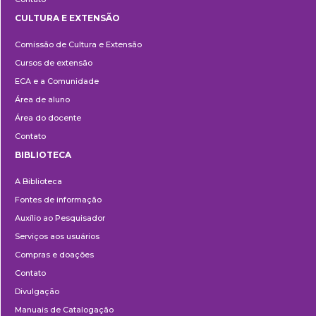
CULTURA E EXTENSÃO
Cultura
Comissão de Cultura e Extensão
e
Cursos de extensão
Extensão
ECA e a Comunidade
Área de aluno
Área do docente
Contato
BIBLIOTECA
Biblioteca
A Biblioteca
Fontes de informação
Auxílio ao Pesquisador
Serviços aos usuários
Compras e doações
Contato
Divulgação
Manuais de Catalogação