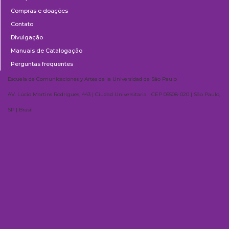
Compras e doações
Contato
Divulgação
Manuais de Catalogação
Perguntas frequentes
Escuela de Comunicaciones y Artes de la Universidad de São Paulo
AV. Lúcio Martins Rodrigues, 443 | Ciudad Universitaria | CEP 05508-020 | São Paulo,
SP | Brasil