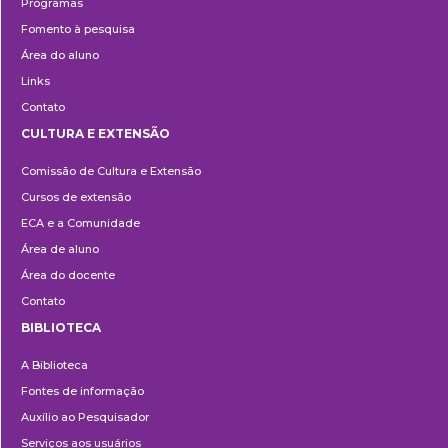
Programas
Fomento à pesquisa
Área do aluno
Links
Contato
CULTURA E EXTENSÃO
Cultura
Comissão de Cultura e Extensão
e
Cursos de extensão
Extensão
ECA e a Comunidade
Área de aluno
Área do docente
Contato
BIBLIOTECA
Biblioteca
A Biblioteca
Fontes de informação
Auxílio ao Pesquisador
Serviços aos usuários