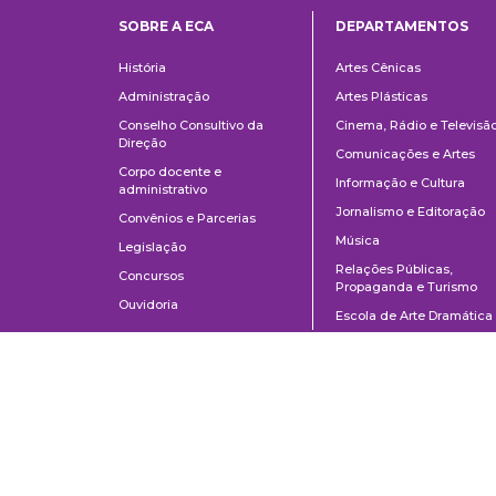
SOBRE A ECA
DEPARTAMENTOS
Institucional
Departame
História
Artes Cênicas
Administração
Artes Plásticas
Conselho Consultivo da
Cinema, Rádio e Televisã
Direção
Comunicações e Artes
Corpo docente e
Informação e Cultura
administrativo
Jornalismo e Editoração
Convênios e Parcerias
Música
Legislação
Relações Públicas,
Concursos
Propaganda e Turismo
Ouvidoria
Escola de Arte Dramática
Escuela de Comunicaciones y Artes de la Universidad de São Paulo
AV. Lúcio Martins Rodrigues, 443 | Ciudad Universitaria | CEP 05508-02