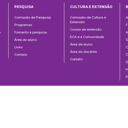
PESQUISA
CULTURA E EXTENSÃO
B
ntos
Pesquisa
Cultura
B
Comissão de Pesquisa
Comissão de Cultura e
A
e
Extensão
Programas
F
Extensão
Cursos de extensão
o
Fomento à pesquisa
A
ECA e a Comunidade
Área do aluno
S
Área de aluno
Links
C
Área do docente
Contato
C
Contato
D
M
P
0 | São Paulo, SP | Brasil