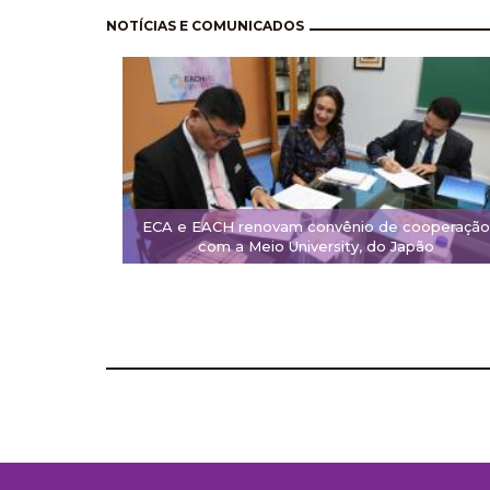
Paginación
NOTÍCIAS E COMUNICADOS
ECA e EACH renovam convênio de cooperação
com a Meio University, do Japão