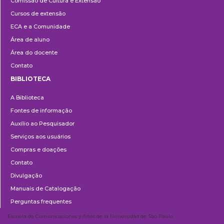
Comissão de Cultura e Extensão
e
Cursos de extensão
Extensão
ECA e a Comunidade
Área de aluno
Área do docente
Contato
BIBLIOTECA
Biblioteca
A Biblioteca
Fontes de informação
Auxílio ao Pesquisador
Serviços aos usuários
Compras e doações
Contato
Divulgação
Manuais de Catalogação
Perguntas frequentes
Escuela de Comunicaciones y Artes de la Universidad de São Paulo