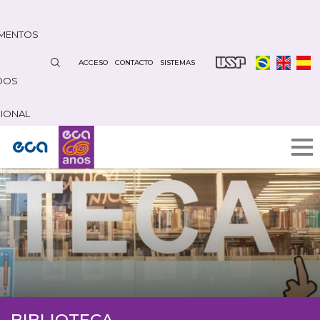
Pasar
al
MENTOS
contenido
principal
ACCESO
CONTACTO
SISTEMAS
DOS
CIONAL
BIBLIOTECA