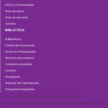
Extensão
ECA e a Comunidade
Área de aluno
Área do docente
Contato
BIBLIOTECA
Biblioteca
A Biblioteca
Fontes de informação
Auxílio ao Pesquisador
Serviços aos usuários
Compras e doações
Contato
Divulgação
Manuais de Catalogação
Perguntas frequentes
Escuela de Comunicaciones y Artes de la Universidad de São Paulo
AV. Lúcio Martins Rodrigues, 443 | Ciudad Universitaria | CEP 05508-020 | São Paulo,