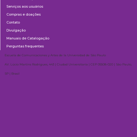
Serviços aos usuários
Compras e doações
Contato
Divulgação
Manuais de Catalogação
Perguntas frequentes
Escuela de Comunicaciones y Artes de la Universidad de São Paulo
AV. Lúcio Martins Rodrigues, 443 | Ciudad Universitaria | CEP 05508-020 | São Paulo,
SP | Brasil