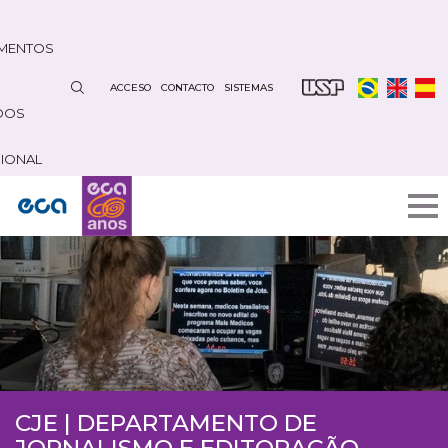
Pasar
al
MENTOS
contenido
principal
ACCESO
CONTACTO
SISTEMAS
DOS
CIONAL
CJE | DEPARTAMENTO DE
JORNALISMO E EDITORAÇÃO