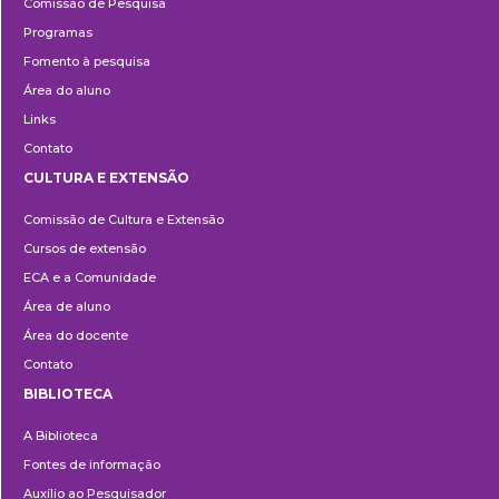
Comissão de Pesquisa
Programas
Fomento à pesquisa
Área do aluno
Links
Contato
CULTURA E EXTENSÃO
Cultura
Comissão de Cultura e Extensão
e
Cursos de extensão
Extensão
ECA e a Comunidade
Área de aluno
Área do docente
Contato
BIBLIOTECA
Biblioteca
A Biblioteca
Fontes de informação
Auxílio ao Pesquisador