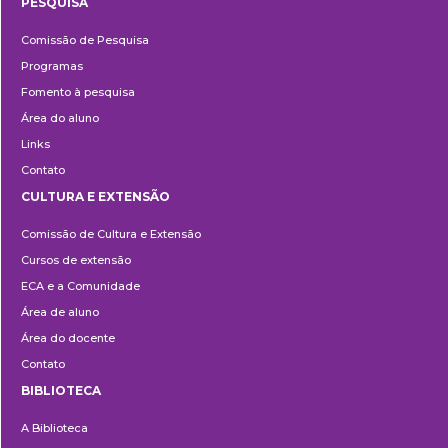
PESQUISA
Pesquisa
Comissão de Pesquisa
Programas
Fomento à pesquisa
Área do aluno
Links
Contato
CULTURA E EXTENSÃO
Cultura
Comissão de Cultura e Extensão
e
Cursos de extensão
Extensão
ECA e a Comunidade
Área de aluno
Área do docente
Contato
BIBLIOTECA
Biblioteca
A Biblioteca