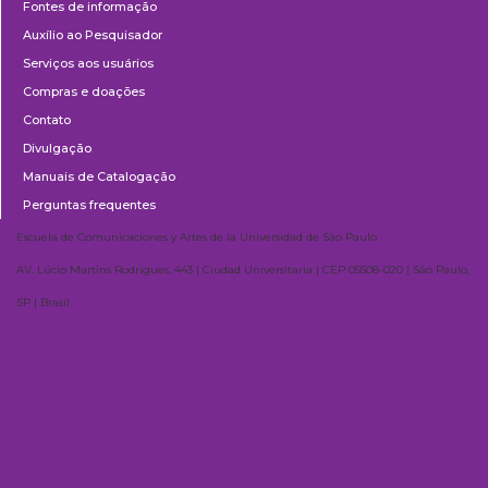
Fontes de informação
Auxílio ao Pesquisador
Serviços aos usuários
Compras e doações
Contato
Divulgação
Manuais de Catalogação
Perguntas frequentes
Escuela de Comunicaciones y Artes de la Universidad de São Paulo
AV. Lúcio Martins Rodrigues, 443 | Ciudad Universitaria | CEP 05508-020 | São Paulo,
SP | Brasil