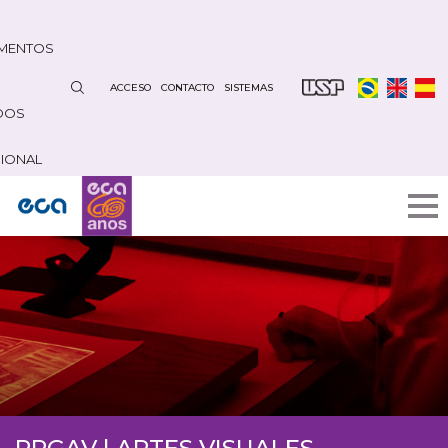
Pasar
al
MENTOS
contenido
principal
ACCESO
CONTACTO
SISTEMAS
DOS
CIONAL
PPGAV | ARTES VISUALES