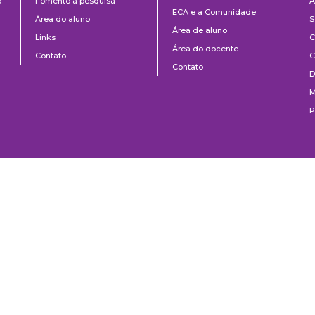
o
Fomento à pesquisa
A
ECA e a Comunidade
Área do aluno
S
Área de aluno
Links
C
Área do docente
Contato
C
Contato
D
M
P
0 | São Paulo, SP | Brasil