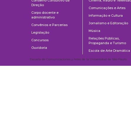
Conselho Consultivo da
Cinema, Rádio e Televisã
Direção
Comunicações e Artes
Corpo docente e
Informação e Cultura
administrativo
Jornalismo e Editoração
Convênios e Parcerias
Música
Legislação
Relações Públicas,
Concursos
Propaganda e Turismo
Ouvidoria
Escola de Arte Dramática
Escuela de Comunicaciones y Artes de la Universidad de São Paulo
AV. Lúcio Martins Rodrigues, 443 | Ciudad Universitaria | CEP 05508-02