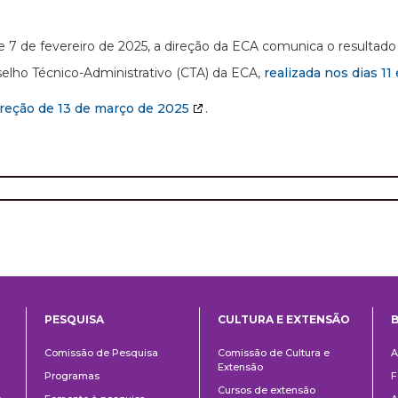
de 7 de fevereiro de 2025, a direção da ECA comunica o resultado
selho Técnico-Administrativo (CTA) da ECA,
realizada nos dias 11
reção de 13 de março de 2025
.
PESQUISA
CULTURA E EXTENSÃO
B
ntos
Pesquisa
Cultura
B
Comissão de Pesquisa
Comissão de Cultura e
A
e
Extensão
Programas
F
Extensão
Cursos de extensão