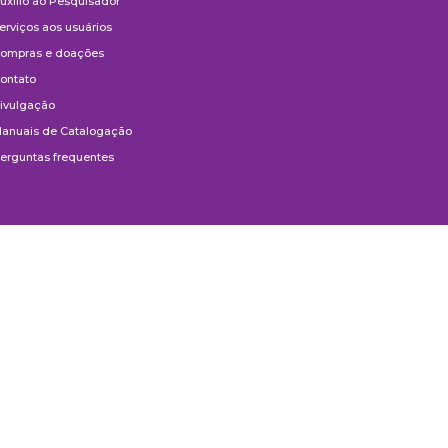
uxílio ao Pesquisador
erviços aos usuários
ompras e doações
ontato
ivulgação
anuais de Catalogação
erguntas frequentes