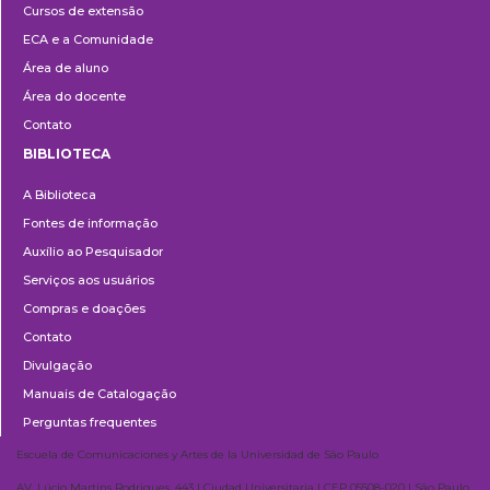
Cursos de extensão
Extensão
ECA e a Comunidade
Área de aluno
Área do docente
Contato
BIBLIOTECA
Biblioteca
A Biblioteca
Fontes de informação
Auxílio ao Pesquisador
Serviços aos usuários
Compras e doações
Contato
Divulgação
Manuais de Catalogação
Perguntas frequentes
Escuela de Comunicaciones y Artes de la Universidad de São Paulo
AV. Lúcio Martins Rodrigues, 443 | Ciudad Universitaria | CEP 05508-020 | São Paulo,