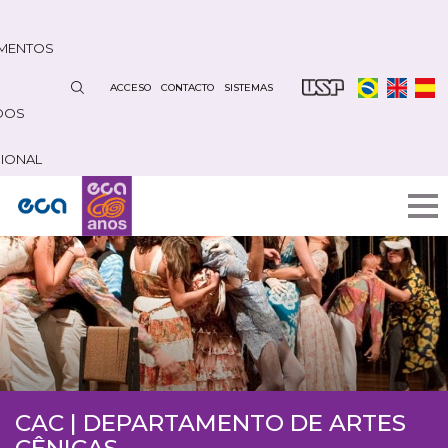
Pasar
al
MENTOS
contenido
principal
ACCESO
CONTACTO
SISTEMAS
DOS
CIONAL
CAC | DEPARTAMENTO DE ARTES
CÊNICAS