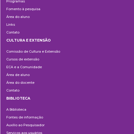
Programas
Fomento à pesquisa
Área do aluno
Links
Contato
CULTURA E EXTENSÃO
Cultura
Comissão de Cultura e Extensão
e
Cursos de extensão
Extensão
ECA e a Comunidade
Área de aluno
Área do docente
Contato
BIBLIOTECA
Biblioteca
A Biblioteca
Fontes de informação
Auxílio ao Pesquisador
Serviços aos usuários