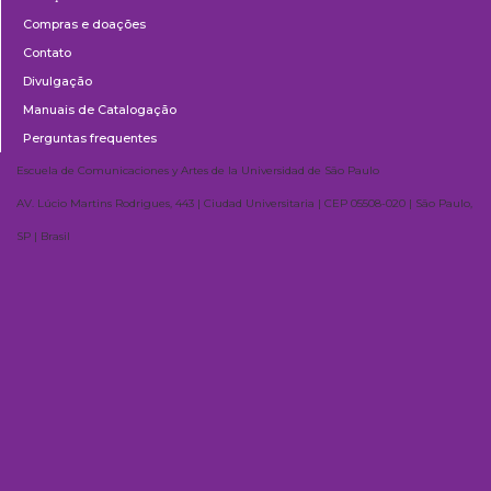
Compras e doações
Contato
Divulgação
Manuais de Catalogação
Perguntas frequentes
Escuela de Comunicaciones y Artes de la Universidad de São Paulo
AV. Lúcio Martins Rodrigues, 443 | Ciudad Universitaria | CEP 05508-020 | São Paulo,
SP | Brasil