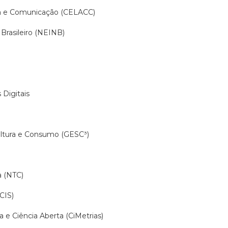
ra e Comunicação (CELACC)
Brasileiro (NEINB)
 Digitais
ltura e Consumo (GESC³)
a (NTC)
CIS)
 e Ciência Aberta (CiMetrias)