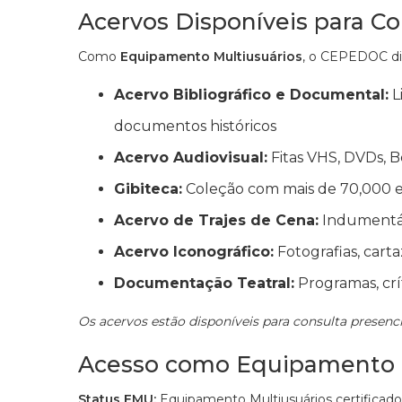
Acervos Disponíveis para Co
Como
Equipamento Multiusuários
, o CEPEDOC dis
Acervo Bibliográfico e Documental:
L
documentos históricos
Acervo Audiovisual:
Fitas VHS, DVDs, Be
Gibiteca:
Coleção com mais de 70,000 e
Acervo de Trajes de Cena:
Indumentári
Acervo Iconográfico:
Fotografias, carta
Documentação Teatral:
Programas, crít
Os acervos estão disponíveis para consulta prese
Acesso como Equipamento M
Status EMU:
Equipamento Multiusuários certificad