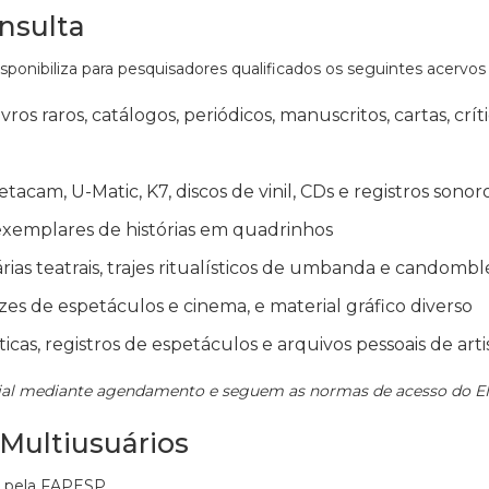
nsulta
ponibiliza para pesquisadores qualificados os seguintes acervos 
ivros raros, catálogos, periódicos, manuscritos, cartas, crí
tacam, U-Matic, K7, discos de vinil, CDs e registros sonor
xemplares de histórias em quadrinhos
as teatrais, trajes ritualísticos de umbanda e candomblé,
zes de espetáculos e cinema, e material gráfico diverso
icas, registros de espetáculos e arquivos pessoais de arti
ncial mediante agendamento e seguem as normas de acesso do 
ultiusuários
o pela FAPESP